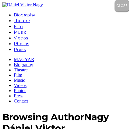
CLOSE
CLOSE
CLOSE
CLOSE
Biography
Theatre
Film
Music
Videos
Photos
Press
MAGYAR
Biography
Theatre
Film
Music
Videos
Photos
Press
Contact
Browsing Author
Nagy
Dániel Viktor