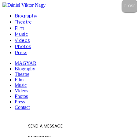
CLOSE
CLOSE
CLOSE
CLOSE
Biography
Theatre
Film
Music
Videos
Photos
Press
MAGYAR
Biography
Theatre
Film
Music
Videos
Photos
Press
Contact
SEND A MESSAGE